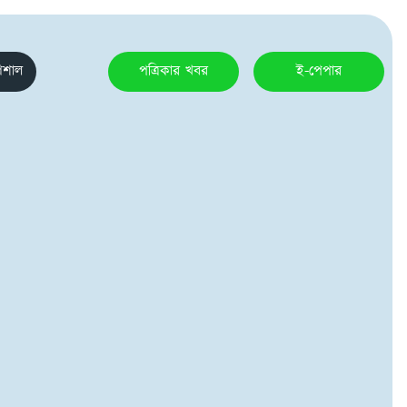
েশাল
পত্রিকার খবর
ই-পেপার