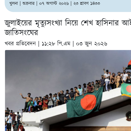
খুলনা | শুক্রবার | ০৭ অগাস্ট ২০২৬ | ২৩ শ্রাবণ ১৪৩৩
জুলাইয়ের মৃত্যুসংখ্যা নিয়ে শেখ হাসিনার আই
জাতিসংঘের
খবর প্রতিবেদন |
১১:২৮ পি.এম | ০৩ জুন ২০২৬