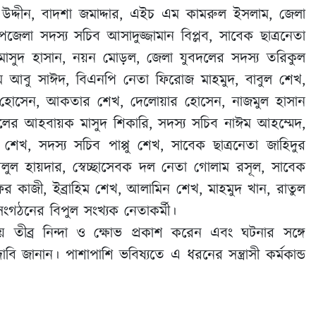
ব উদ্দীন, বাদশা জমাদ্দার, এইচ এম কামরুল ইসলাম, জেলা
েলা সদস্য সচিব আসাদুজ্জামান বিপ্লব, সাবেক ছাত্রনেতা
 মাসুদ হাসান, নয়ন মোড়ল, জেলা যুবদলের সদস্য তরিকুল
এম আবু সাঈদ, বিএনপি নেতা ফিরোজ মাহমুদ, বাবুল শেখ,
ীর হোসেন, আকতার শেখ, দেলোয়ার হোসেন, নাজমুল হাসান
দলের আহবায়ক মাসুদ শিকারি, সদস্য সচিব নাঈম আহম্মেদ,
শেখ, সদস্য সচিব পাপ্পু শেখ, সাবেক ছাত্রনেতা জাহিদুর
ল হায়দার, স্বেচ্ছাসেবক দল নেতা গোলাম রসূল, সাবেক
র কাজী, ইব্রাহিম শেখ, আলামিন শেখ, মাহমুদ খান, রাতুল
গঠনের বিপুল সংখ্যক নেতাকর্মী।
য় তীব্র নিন্দা ও ক্ষোভ প্রকাশ করেন এবং ঘটনার সঙ্গে
ানান। পাশাপাশি ভবিষ্যতে এ ধরনের সন্ত্রাসী কর্মকান্ড