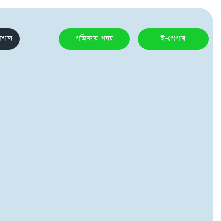
েশাল
পত্রিকার খবর
ই-পেপার