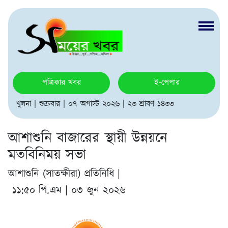
পত্রিকার খবর
ই-পেপার
খুলনা | শুক্রবার | ০৭ অগাস্ট ২০২৬ | ২৩ শ্রাবণ ১৪৩৩
আশাশুনি বাজারের স্থায়ী উন্নয়নে
মতবিনিময় সভা
আশাশুনি (সাতক্ষীরা) প্রতিনিধি |
১১:৫০ পি.এম | ০৩ জুন ২০২৬