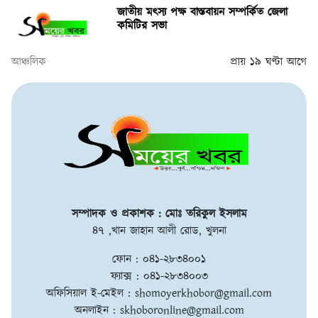
জাতীয় মৎস্য পক্ষ বাস্তবায়ন সম্পর্কিত জেলা
কমিটির সভা
আঞ্চলিক
প্রায় ১৯ ঘণ্টা আগে
সম্পাদক ও প্রকাশক : মোঃ তরিকুল ইসলাম
৪৭ ,খান জাহান আলী রোড, খুলনা
ফোন : ০৪১-২৮৩৪০০১
ফ্যাক্স : ০৪১-২৮৩৪০০৩
অফিসিয়াল ই-মেইল :
shomoyerkhobor@gmail.com
অনলাইন :
skhoboronline@gmail.com