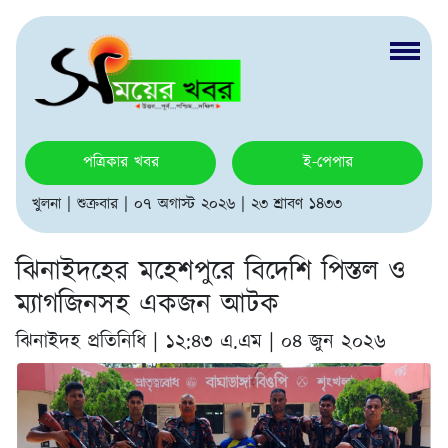
পত্রিকার খবর
ই-পেপার
খুলনা | শুক্রবার | ০৭ অগাস্ট ২০২৬ | ২৩ শ্রাবণ ১৪৩৩
ঝিনাইদহের মহেশপুরে বিদেশি পিস্তল ও
ম্যাগজিনসহ একজন আটক
ঝিনাইদহ প্রতিনিধি |
১২:৪৩ এ.এম | ০৪ জুন ২০২৬