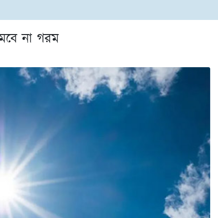
মবে না গরম