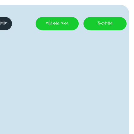
েশাল
পত্রিকার খবর
ই-পেপার