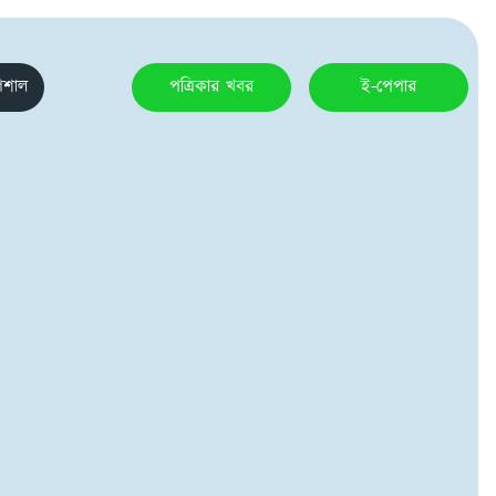
েশাল
পত্রিকার খবর
ই-পেপার