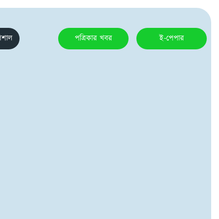
েশাল
পত্রিকার খবর
ই-পেপার