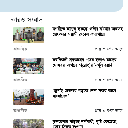
আরও সংবাদ
নগরীতে আব্দুল হককে গুলির ঘটনায় অস্ত্রসহ
গ্রেফতার সন্ত্রাসী রুবেল কারাগারে
আঞ্চলিক
প্রায় ৩ ঘণ্টা আগে
ফ্যাসিবাদী সরকারের পতন হলেও তাদের
দোসররা এখনো পুরোপুরি নির্মূল হয়নি
আঞ্চলিক
প্রায় ৩ ঘণ্টা আগে
‘জুলাই চেতনায় গড়বো দেশ সবার আগে
বাংলাদেশ’
আঞ্চলিক
প্রায় ৩ ঘণ্টা আগে
বৃক্ষমেলায় বাড়ছে দর্শনার্থী, দৃষ্টি কেড়েছে
ফোর সিজন লংগান