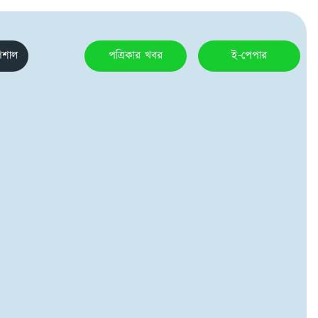
েশাল
পত্রিকার খবর
ই-পেপার