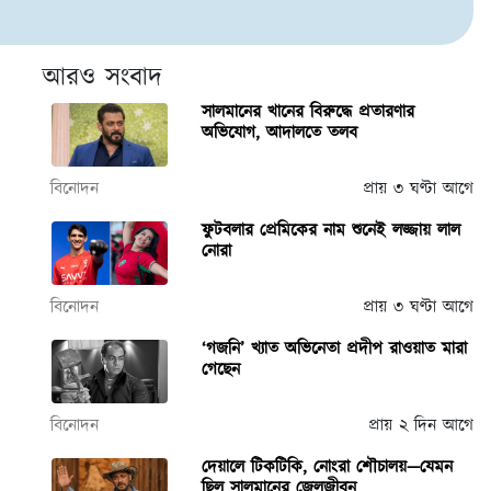
আরও সংবাদ
সালমানের খানের বিরুদ্ধে প্রতারণার
অভিযোগ, আদালতে তলব
বিনোদন
প্রায় ৩ ঘণ্টা আগে
ফুটবলার প্রেমিকের নাম শুনেই লজ্জায় লাল
নোরা
বিনোদন
প্রায় ৩ ঘণ্টা আগে
‘গজনি’ খ্যাত অভিনেতা প্রদীপ রাওয়াত মারা
গেছেন
বিনোদন
প্রায় ২ দিন আগে
দেয়ালে টিকটিকি, নোংরা শৌচালয়—যেমন
ছিল সালমানের জেলজীবন