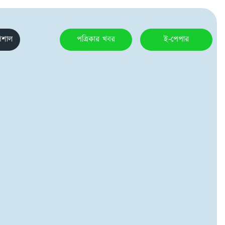
েশাল
পত্রিকার খবর
ই-পেপার