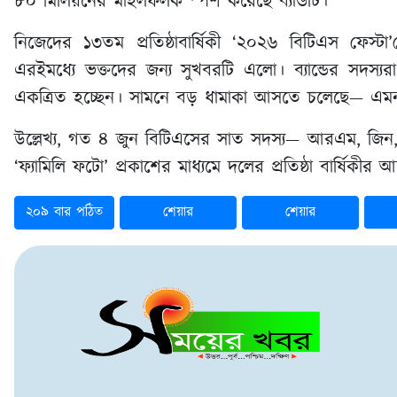
৮০ মিলিয়নের মাইলফলক স্পর্শ করেছে ব্যান্ডটি।
নিজেদের ১৩তম প্রতিষ্ঠাবার্ষিকী ‘২০২৬ বিটিএস ফেস্টা’ক
এরইমধ্যে ভক্তদের জন্য সুখবরটি এলো। ব্যান্ডের সদস
একত্রিত হচ্ছেন। সামনে বড় ধামাকা আসতে চলেছে— এ
উল্লেখ্য, গত ৪ জুন বিটিএসের সাত সদস্য— আরএম, জিন, 
‘ফ্যামিলি ফটো’ প্রকাশের মাধ্যমে দলের প্রতিষ্ঠা বার্ষিক
২০৯ বার পঠিত
শেয়ার
শেয়ার