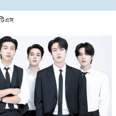
িটিএস