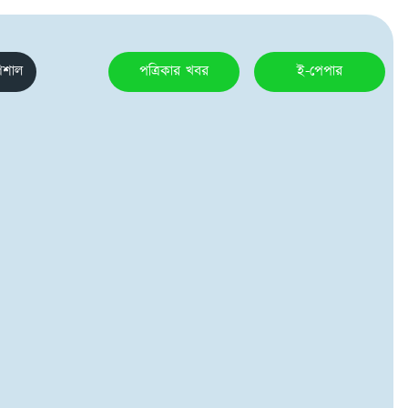
েশাল
পত্রিকার খবর
ই-পেপার