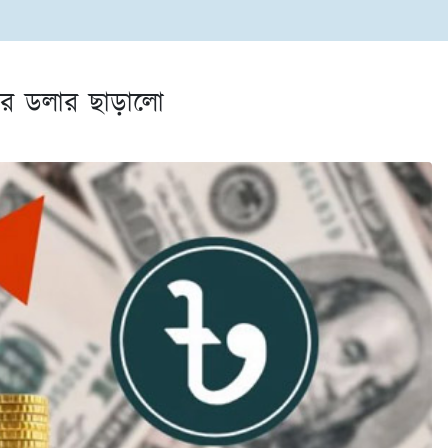
জার ডলার ছাড়ালো