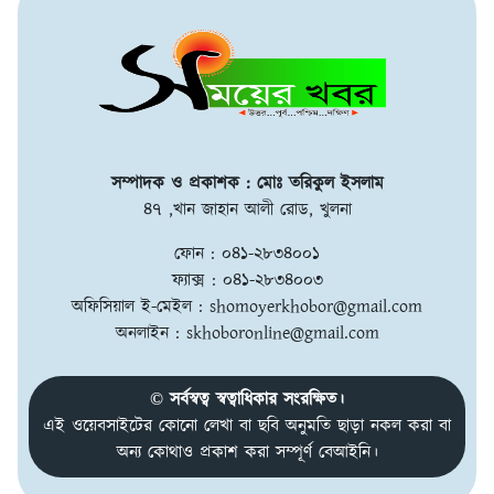
সম্পাদক ও প্রকাশক : মোঃ তরিকুল ইসলাম
৪৭ ,খান জাহান আলী রোড, খুলনা
ফোন : ০৪১-২৮৩৪০০১
ফ্যাক্স : ০৪১-২৮৩৪০০৩
অফিসিয়াল ই-মেইল :
shomoyerkhobor@gmail.com
অনলাইন :
skhoboronline@gmail.com
© সর্বস্বত্ব স্বত্বাধিকার সংরক্ষিত।
এই ওয়েবসাইটের কোনো লেখা বা ছবি অনুমতি ছাড়া নকল করা বা
অন্য কোথাও প্রকাশ করা সম্পূর্ণ বেআইনি।