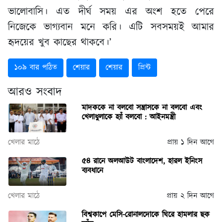
ভালোবাসি। এত দীর্ঘ সময় এর অংশ হতে পেরে
নিজেকে ভাগ্যবান মনে করি। এটি সবসময়ই আমার
হৃদয়ের খুব কাছের থাকবে।’
১০৯ বার পঠিত
শেয়ার
শেয়ার
প্রিন্ট
আরও সংবাদ
মাদককে না বলবো সন্ত্রাসকে না বলবো এবং
খেলাধুলাকে হ্যাঁ বলবো : আইনমন্ত্রী
খেলার মাঠে
প্রায় ১ দিন আগে
৫৪ রানে অলআউট বাংলাদেশ, হারল ইনিংস
ব্যবধানে
খেলার মাঠে
প্রায় ২ দিন আগে
বিশ্বকাপে মেসি-রোনালদোকে ঘিরে হামলার ছক