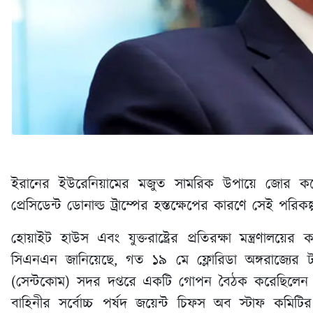
ইরানের ইউরেনিয়ামের মজুত সামরিক উপায়ে জোর করে দখ
প্রেসিডেন্ট ডোনাল্ড ট্রাম্পের হস্তক্ষেপের কারণে সেই প
হোয়াইট হাউস এবং যুক্তরাষ্ট্রের প্রতিরক্ষা মন্ত্রণালয়
সিএনএন জানিয়েছে, গত ১৯ মে ফ্লোরিডা অঙ্গরাজ্যের টাম্
(সেন্টকোম) সদর দপ্তরে একটি গোপন বৈঠক করেছিলেন বেশ 
বাহিনীর সর্বোচ্চ পর্ষদ জয়েন্ট চিফস অব স্টাফ কমিট