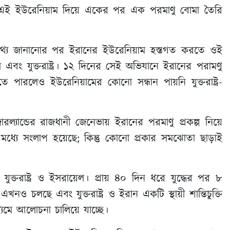
লেই এই ইউরেনিয়াম দিয়ে একের পর এক পরমাণু বোমা তৈরি
থ্য জানানোর পর ইরানের ইউরেনিয়াম হস্তগত করতে ওই
বং যুক্তরাষ্ট্র। ১২ দিনের সেই অভিযানে ইরানের পরামণু
 করতে পারলেও ইউরেনিয়ামের কোনো সন্ধান পায়নি যুক্তরাষ্ট্র-
ারল্যান্ডের রাজধানী জেনেভায় ইরানের পরমাণু প্রকল্প নিয়ে
ের মধ্যে সংলাপ হয়েছে; কিন্তু কোনো প্রকার সমঝোতা ছাড়াই
ক্তরাষ্ট্র ও ইসরায়েল। প্রায় ৪০ দিন ধরে যুদ্ধের পর ৮
ি এখনও চলছে এবং যুক্তরাষ্ট্র ও ইরান একটি স্থায়ী শান্তিচুক্তি
াধ্যমে আলোচনা চালিয়ে যাচ্ছে।