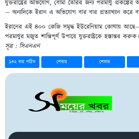
যুক্তরাষ্ট্রের অভিযোগ, বোমা তৈরির জন্য পরমাণু প্রকল্
— অন্যদিকে ইরান এ অভিযোগ বার বার প্রত্যাখ্যান করে বলেছ
ইরানের এই ৪০০ কেজি সমৃদ্ধ ইউরেনিয়াম কোথায় আছে— তা 
পরমাণুর মজুত শান্তিপূর্ণ উপায়ে যুক্তরাষ্ট্রকে হস্তান্তর করুক
সূত্র : সিএনএন
১৩২ বার পঠিত
শেয়ার
শেয়ার