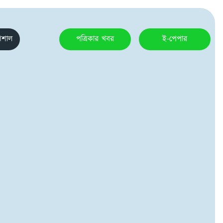
েশাল
পত্রিকার খবর
ই-পেপার