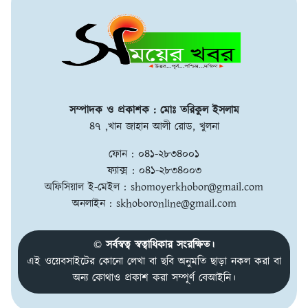
সম্পাদক ও প্রকাশক : মোঃ তরিকুল ইসলাম
৪৭ ,খান জাহান আলী রোড, খুলনা
ফোন : ০৪১-২৮৩৪০০১
ফ্যাক্স : ০৪১-২৮৩৪০০৩
অফিসিয়াল ই-মেইল :
shomoyerkhobor@gmail.com
অনলাইন :
skhoboronline@gmail.com
© সর্বস্বত্ব স্বত্বাধিকার সংরক্ষিত।
এই ওয়েবসাইটের কোনো লেখা বা ছবি অনুমতি ছাড়া নকল করা বা
অন্য কোথাও প্রকাশ করা সম্পূর্ণ বেআইনি।