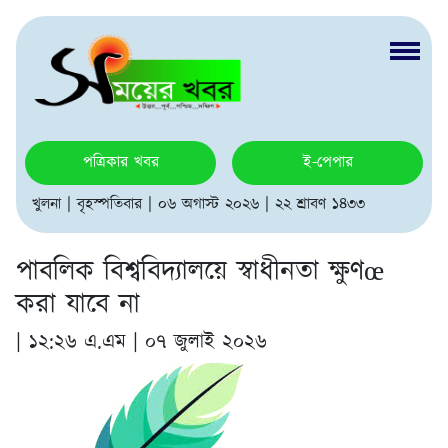
পত্রিকার খবর
ই-পেপার
খুলনা | বৃহস্পতিবার | ০৬ অগাস্ট ২০২৬ | ২২ শ্রাবণ ১৪৩৩
পাবলিক বিশ্ববিদ্যালয়ে স্বাধীনতা ক্ষুণœ
করা যাবে না
|
১২:২৬ এ.এম | ০৭ জুলাই ২০২৬