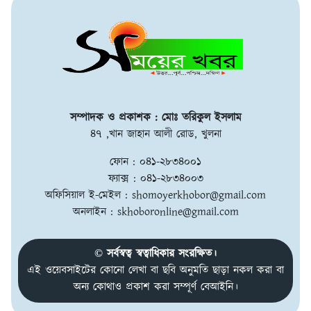
সম্পাদক ও প্রকাশক : মোঃ তরিকুল ইসলাম
৪৭ ,খান জাহান আলী রোড, খুলনা
ফোন : ০৪১-২৮৩৪০০১
ফ্যাক্স : ০৪১-২৮৩৪০০৩
অফিসিয়াল ই-মেইল :
shomoyerkhobor@gmail.com
অনলাইন :
skhoboronline@gmail.com
© সর্বস্বত্ব স্বত্বাধিকার সংরক্ষিত।
এই ওয়েবসাইটের কোনো লেখা বা ছবি অনুমতি ছাড়া নকল করা বা
অন্য কোথাও প্রকাশ করা সম্পূর্ণ বেআইনি।