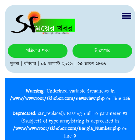
পত্রিকার খবর
ই-পেপার
খুলনা | রবিবার | ০৯ অগাস্ট ২০২৬ | ২৫ শ্রাবণ ১৪৩৩
Warning
: Undefined variable $readnews in
/www/wwwroot/skhobor.com/newsview.php
on line
156
Deprecated
: str_replace(): Passing null to parameter #3
($subject) of type array|string is deprecated in
/www/wwwroot/skhobor.com/Bangla_Number.php
on
line
9