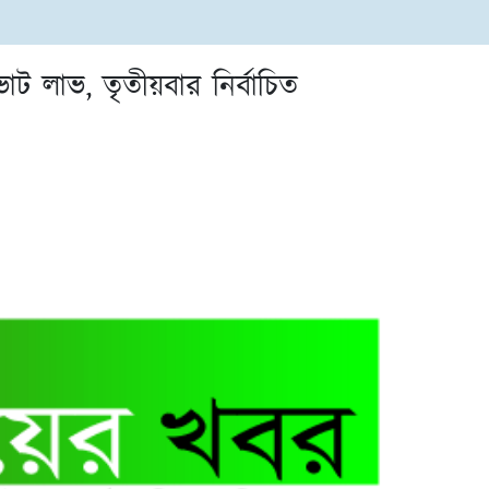
োট লাভ, তৃতীয়বার নির্বাচিত