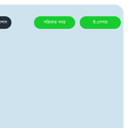
েশাল
পত্রিকার খবর
ই-পেপার