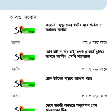
আরও সংবাদ
করোনা : মৃত্যু ফের ষাটের ঘরে শনাক্ত ৮
সপ্তাহের সর্বোচ্চ
জাতীয়
প্রায় ৫ বছর আগে
‘ত্রাণ চাই না বাঁধ চাই’ লেখা প্লাকার্ড ঝুলিয়ে
সংসদে আ’লীগ এমপি শাহাজাদা
জাতীয়
প্রায় ৫ বছর আগে
রোদ উঠলেই বাড়বে ভ্যাপসা গরম
জাতীয়
প্রায় ৫ বছর আগে
দেশে জরুরি ব্যবহারে অনুমোদন পেল
জানসেনের টিকা