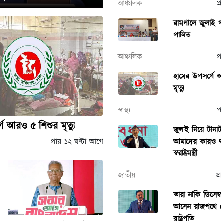
আঞ্চলিক
প
রামপালে জুলাই গণ
পালিত
আঞ্চলিক
প
হামের উপসর্গে 
মৃত্যু
স্বাস্থ্য
প
ে আরও ৫ শিশুর মৃত্যু
জুলাই নিয়ে টানা
প্রায় ১২ ঘণ্টা আগে
আমাদের কারও থ
স্বরাষ্ট্রমন্ত্রী
জাতীয়
প
তারা নাকি ডিসেম
আসেন রাজপথে দ
রাষ্ট্রপতি