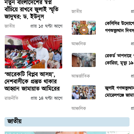
নতুন বাংলাদেশের স্বপ্ন
বাঁচিয়ে রাখবে জুলাই স্মৃতি
জাতীয়
প
জাদুঘর: ড. ইউনূস
কেসিসির উদ্যোগে
জাতীয়
প্রায় ১৫ ঘণ্টা আগে
গণঅভ্যুত্থান দিব
আঞ্চলিক
প
রেকর্ড তাপদাহে 
কোরিয়া, মৃত্যু ১৯
‘আরেকটি বিপ্লব আসন্ন’,
আন্তর্জাতিক
প
দেশবাসীকে প্রস্তুত থাকার
জুলাই গণঅভ্যুত্থ
আহ্বান জামায়াত আমিরের
মোরেলগঞ্জে জাম
রাজনীতি
প্রায় ১৪ ঘণ্টা আগে
আঞ্চলিক
প
জাতীয়