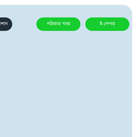
েশাল
পত্রিকার খবর
ই-পেপার