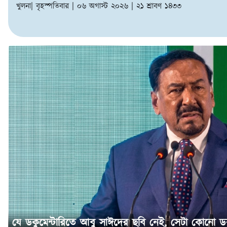
খুলনা| বৃহস্পতিবার | ০৬ অগাস্ট ২০২৬ | ২১ শ্রাবণ ১৪৩৩
যে ডকুমেন্টারিতে আবু সাঈদের ছবি নেই, সেটা কোনো ডক