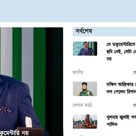
সর্বশেষ
যে ডকুমেন্টারিত
ছবি নেই, সেটা ক
নয়
জাতীয়
প
দক্ষিণ আফ্রিকার ফ্
দল পেলেন রিশা
খেলার মাঠে
প
খুলনায় জুলাই গণঅ
পালিত
ুমেন্টারি নয়