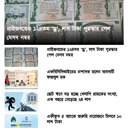
প্রাইজবন্ডের ১২৪তম ‘ড্র’, লাখ টাকা পুরস্কার পেল
যেসব নম্বর
প্রাইজবন্ডের ১২৪তম ‘ড্র’, লাখ টাকা পুরস্কার
পেল যেসব নম্বর
এফবিসিসিআইয়ের প্রশাসক হলেন ব্যবসায়ী
ফজলুল হক
ছোট ঋণে বড় হচ্ছে খেলাপি গ্রাহকের সংখ্যা,
এক বছরে বেড়েছে ২৪ লাখ
একীভূত ৫ ব্যাংকে জরুরি প্রয়োজনে মিলবে ১০
লাখ টাকা