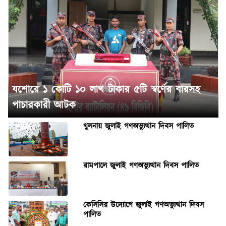
যশোরে ১ কোটি ১০ লাখ টাকার ৫টি স্বর্ণের বারসহ
পাচারকারী আটক
খুলনায় জুলাই গণঅভ্যুত্থান দিবস পালিত
রামপালে জুলাই গণঅভ্যুত্থান দিবস পালিত
কেসিসির উদ্যোগে জুলাই গণঅভ্যুত্থান দিবস
পালিত