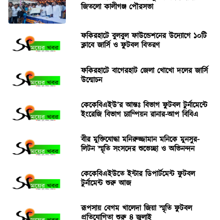
জিতলো কালীগঞ্জ পৌরসভা
ফকিরহাটে বুলবুল ফাউন্ডেশনের উদ্যোগে ১০টি
ক্লাবে জার্সি ও ফুটবল বিতরণ
ফকিরহাটে বাগেরহাট জেলা খোখো দলের জার্সি
উন্মোচন
কেকেবিএইউ’র আন্তঃ বিভাগ ফুটবল টুর্নামেন্টে
ইংরেজি বিভাগ চ্যাম্পিয়ন রানার-আপ বিবিএ
বীর মুক্তিযোদ্ধা মনিরুজ্জামান মনিকে মুনসুর-
লিটন স্মৃতি সংসদের শুভেচ্ছা ও অভিনন্দন
কেকেবিএইউতে ইন্টার ডিপার্টমেন্ট ফুটবল
টুর্নামেন্ট শুরু আজ
রূপসায় বেগম খালেদা জিয়া স্মৃতি ফুটবল
প্রতিযোগিতা শুরু ৪ জুলাই