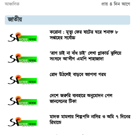
আঞ্চলিক
প্রায় ৪ দিন আগে
জাতীয়
করোনা : মৃত্যু ফের ষাটের ঘরে শনাক্ত ৮
সপ্তাহের সর্বোচ্চ
‘ত্রাণ চাই না বাঁধ চাই’ লেখা প্লাকার্ড ঝুলিয়ে
সংসদে আ’লীগ এমপি শাহাজাদা
রোদ উঠলেই বাড়বে ভ্যাপসা গরম
দেশে জরুরি ব্যবহারে অনুমোদন পেল
জানসেনের টিকা
মাদক মামলায় শিল্পপতি নাসির ও অমি ৭ দিনের
রিমান্ডে